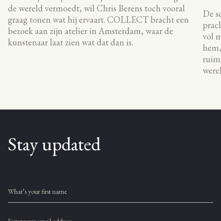
de wereld vermoedt, wil Chris Berens toch vooral
De sc
graag tonen wat hij ervaart. COLLECT bracht een
prach
bezoek aan zijn atelier in Amsterdam, waar de
vol m
kunstenaar laat zien wat dat dan is.
hem, 
ruimt
werel
Stay updated
What’s your first name