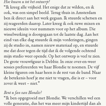
Hoe kwam u tot het ontwerp?
“Ik kreeg alle vrijheid. Het enige dat ze wilden, en ik
ook, was een simpel beeld. Terug thuis in Amsterdam
ben ik direct aan het werk gegaan. Ik stuurde schetsen en
zij reageerden daarop. Later kreeg ik ook ruwe mixen en
nieuwe ideeën voor nummers voor op het album. Die
wisselwerking is doorgegaan tot de laatste dag. Aan het
eind van elke dag stuurde ik mijn vorderingen, gingen
zij de studio in, namen nieuw materiaal op, en stuurde
me dat door tegen de tijd dat ik de volgende ochtend
mijn studio weer opende. Op het ontwerp is veel te zien.
De grote vrouwfiguur is Debbie. In onze over-en-weer
sessies prefereerden we haar Blondie te noemen. De vijf
kleine figuren om haar heen is de rest van de band. Naar
de betekenis hoef je me niet te vragen, die is er – voor
zover ik weet – niet.”
Bent u fan van Blondie?
“Ik ben opgegroeid met Blondie. We verschillen wel een
volle generatie, dus het was meer mijn kindertijd dan als