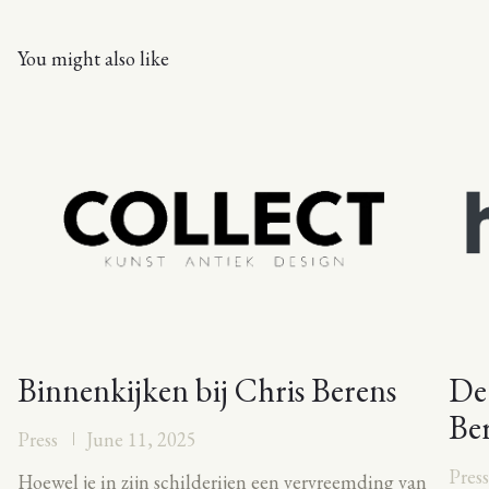
You might also like
Binnenkijken bij Chris Berens
De
Be
Press
June 11, 2025
Pres
Hoewel je in zijn schilderijen een vervreemding van