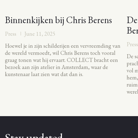
Binnenkijken bij Chris Berens
De
Be
Press
June 11, 2025
Pres
Hoewel je in zijn schilderijen een vervreemding van
de wereld vermoedt, wil Chris Berens toch vooral
De sc
graag tonen wat hij ervaart. COLLECT bracht een
prach
bezoek aan zijn atelier in Amsterdam, waar de
vol m
kunstenaar laat zien wat dat dan is.
hem, 
ruimt
werel
Stay updated