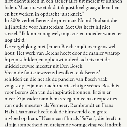
niet dacht alleen in een atelier alles uit mezelf te kunnen
halen. Maar nu weet ik dat ik juist heel graag alleen ben
en het werken in opdracht juist knelt.”
In 2006 verliet Berens de provincie Noord-Brabant die
hij inruilde voor Amsterdam. Met Oss heeft hij niet
zoveel. “Ik kom er nog wel, mijn zus en moeder wonen er
nog altijd.”
De vergelijking met Jeroen Bosch snijdt overigens wel
hout. Het werk van Berens heeft door de manier waarop
hij zijn schilderijen opbouwt inderdaad iets met de
middeleeuwse meester uit Den Bosch.
Vreemde fantasiewezens bevolken ook Berens’
schilderijen die net als de panelen van Bosch vaak
volgestopt zijn met nachtmerrieachtige scènes. Bosch is
voor Berens één van de inspiratiebronnen. Er zijn er
meer. Zijn vader nam hem vroeger mee naar exposities
van oude meesters als Vermeer, Rembrandt en Frans
Hals. Daarnaast heeft ook de filmwereld een grote
invloed op hem. “Neem een film als ‘Se7en’, die heeft in
al zijn somberheid en dreigende vormgeving veel indruk