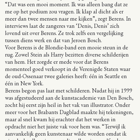
“Dat was een mooi moment. Ik was alleen bang dat ze
me op het podium zou vragen. Ik klap al dicht als er
meer dan twee mensen naar me kijken”, zegt Berens. In
interviews laat de zangeres van ‘Denis‚ Denis’ zich
lovend uit over Berens. Ze trok zelfs een vergelijking
tussen diens werk en dat van Jeroen Bosch.
Voor Berens is de Blondie-band een mooie steun in de
rug. Zowel Stein als Harry bezitten diverse schilderijen
van hem. Het zorgde er mede voor dat Berens
momenteel goed verkoopt in de Verenigde Staten waar
de oud-Ossenaar twee galeries heeft: één in Seattle en
één in New York.
Berens begon pas laat met schilderen. Nadat hij in 1999
was afgestudeerd aan de kunstacademie van Den Bosch,
zocht hij eerst zijn heil in het vak van illustrator. Onder
meer voor het Brabants Dagblad maakte hij tekeningen,
maar al snel kwam hij erachter dat het werken in
opdracht niet het juiste vak voor hem was. “Terwijl ik
aanvankelijk geen kunstenaar wilde worden omdat ik