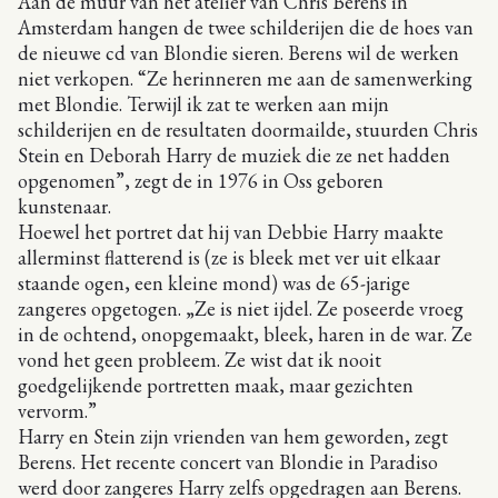
Aan de muur van het atelier van Chris Berens in
Amsterdam hangen de twee schilderijen die de hoes van
de nieuwe cd van Blondie sieren. Berens wil de werken
niet verkopen. “Ze herinneren me aan de samenwerking
met Blondie. Terwijl ik zat te werken aan mijn
schilderijen en de resultaten doormailde, stuurden Chris
Stein en Deborah Harry de muziek die ze net hadden
opgenomen”, zegt de in 1976 in Oss geboren
kunstenaar.
Hoewel het portret dat hij van Debbie Harry maakte
allerminst flatterend is (ze is bleek met ver uit elkaar
staande ogen, een kleine mond) was de 65-jarige
zangeres opgetogen. „Ze is niet ijdel. Ze poseerde vroeg
in de ochtend, onopgemaakt, bleek, haren in de war. Ze
vond het geen probleem. Ze wist dat ik nooit
goedgelijkende portretten maak, maar gezichten
vervorm.”
Harry en Stein zijn vrienden van hem geworden, zegt
Berens. Het recente concert van Blondie in Paradiso
werd door zangeres Harry zelfs opgedragen aan Berens.