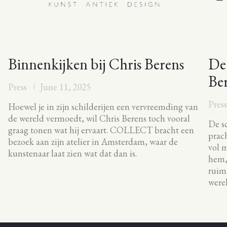
Binnenkijken bij Chris Berens
De
Be
Press
June 11, 2025
Pres
Hoewel je in zijn schilderijen een vervreemding van
de wereld vermoedt, wil Chris Berens toch vooral
De sc
graag tonen wat hij ervaart. COLLECT bracht een
prach
bezoek aan zijn atelier in Amsterdam, waar de
vol m
kunstenaar laat zien wat dat dan is.
hem, 
ruimt
werel