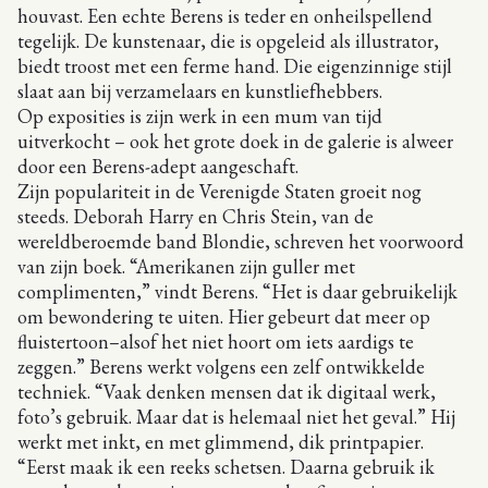
houvast. Een echte Berens is teder en onheilspellend
tegelijk. De kunstenaar, die is opgeleid als illustrator,
biedt troost met een ferme hand. Die eigenzinnige stijl
slaat aan bij verzamelaars en kunstliefhebbers.
Op exposities is zijn werk in een mum van tijd
uitverkocht – ook het grote doek in de galerie is alweer
door een Berens-adept aangeschaft.
Zijn populariteit in de Verenigde Staten groeit nog
steeds. Deborah Harry en Chris Stein, van de
wereldberoemde band Blondie, schreven het voorwoord
van zijn boek. “Amerikanen zijn guller met
complimenten,” vindt Berens. “Het is daar gebruikelijk
om bewondering te uiten. Hier gebeurt dat meer op
fluistertoon–alsof het niet hoort om iets aardigs te
zeggen.” Berens werkt volgens een zelf ontwikkelde
techniek. “Vaak denken mensen dat ik digitaal werk,
foto’s gebruik. Maar dat is helemaal niet het geval.” Hij
werkt met inkt, en met glimmend, dik printpapier.
“Eerst maak ik een reeks schetsen. Daarna gebruik ik