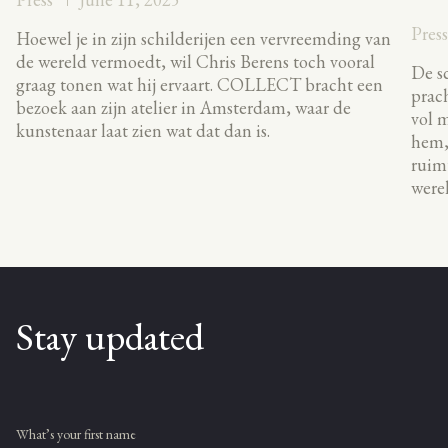
Pres
Hoewel je in zijn schilderijen een vervreemding van
de wereld vermoedt, wil Chris Berens toch vooral
De sc
graag tonen wat hij ervaart. COLLECT bracht een
prach
bezoek aan zijn atelier in Amsterdam, waar de
vol m
kunstenaar laat zien wat dat dan is.
hem, 
ruimt
werel
Stay updated
What’s your first name