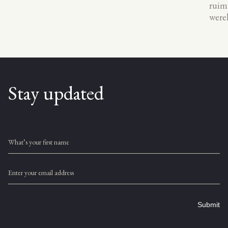
ruimt
werel
Stay updated
What’s your first name
Enter your email address
Submit