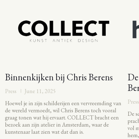
Binnenkijken bij Chris Berens
De
Be
Press
June 11, 2025
Pres
Hoewel je in zijn schilderijen een vervreemding van
de wereld vermoedt, wil Chris Berens toch vooral
De sc
graag tonen wat hij ervaart. COLLECT bracht een
prach
bezoek aan zijn atelier in Amsterdam, waar de
vol m
kunstenaar laat zien wat dat dan is.
hem, 