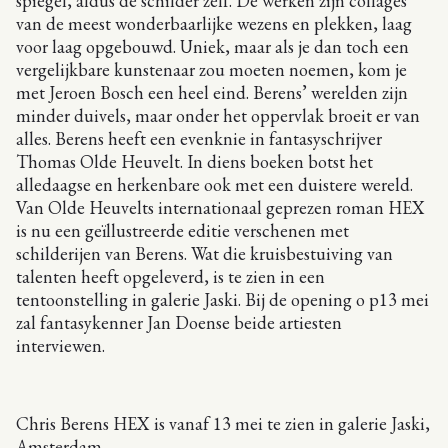
spiegel, aldus de schilder zelf. De werken zijn collages
van de meest wonderbaarlijke wezens en plekken, laag
voor laag opgebouwd. Uniek, maar als je dan toch een
vergelijkbare kunstenaar zou moeten noemen, kom je
met Jeroen Bosch een heel eind. Berens’ werelden zijn
minder duivels, maar onder het oppervlak broeit er van
alles. Berens heeft een evenknie in fantasyschrijver
Thomas Olde Heuvelt. In diens boeken botst het
alledaagse en herkenbare ook met een duistere wereld.
Van Olde Heuvelts internationaal geprezen roman HEX
is nu een geïllustreerde editie verschenen met
schilderijen van Berens. Wat die kruisbestuiving van
talenten heeft opgeleverd, is te zien in een
tentoonstelling in galerie Jaski. Bij de opening o p13 mei
zal fantasykenner Jan Doense beide artiesten
interviewen.
Chris Berens HEX is vanaf 13 mei te zien in galerie Jaski,
Amsterdam.