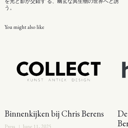
を光と影が交錯す る、幽玄な異生物の世界へと誘
う。
You might also like
Binnenkijken bij Chris Berens
De
Be
Press
June 11, 2025