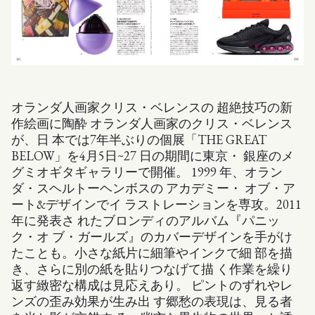
オランダ人画家クリス・ベレンスの 超絶技巧の新
作絵画に陶酔 オランダ人画家のクリス・ベレンス
が、日 本では7年半ぶりの個展「THE GREAT
BELOW」を4月5日~27 日の期間に東京・ 銀座のメ
グミオギタギャラリーで開催。 1999 年、オラン
ダ・スヘルトーヘンボスの アカデミー・ オブ・ア
ート&デザインでイ ラストレーションを専攻。2011
年に発表さ れたブロンディのアルバム『パニッ
ク・オ ブ・ガールズ』のカバーデザインを手がけ
たことも。小さな紙片に細筆やインクで細 部を描
き、さらに別の紙を貼りつなげて描 く作業を繰り
返す緻密な構成は見応えあり。 ピントのずれやレ
ンズの歪み効果が生み出 す郷愁の表現は、見る者