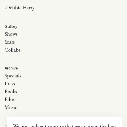
-Debbie Harry
Gallery
Shows
Years
Collabs
Archive
Specials
Press
Books
Film
Music
We use cookies to ensure that we give you the best
Info