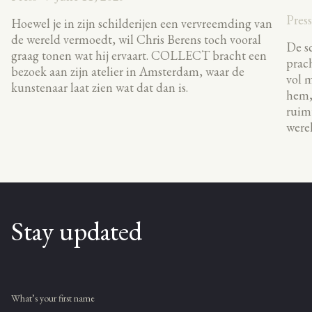
Pres
Hoewel je in zijn schilderijen een vervreemding van
de wereld vermoedt, wil Chris Berens toch vooral
De sc
graag tonen wat hij ervaart. COLLECT bracht een
prach
bezoek aan zijn atelier in Amsterdam, waar de
vol m
kunstenaar laat zien wat dat dan is.
hem, 
ruimt
werel
Stay updated
What’s your first name